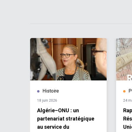
Histoire
P
18 juin 2026
24 m
if :
Algérie–ONU : un
Rap
ts des
partenariat stratégique
Rés
pées
au service du
Uni