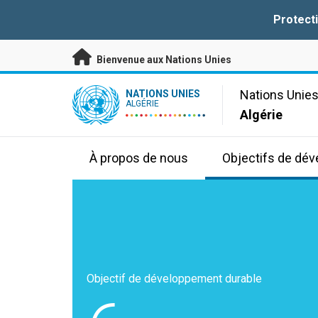
Passer au contenu principal
Protect
Bienvenue aux Nations Unies
UN Logo
Nations Unie
NATIONS UNIES
ALGÉRIE
Algérie
À propos de nous
Objectifs de dé
Objectif de développement durable