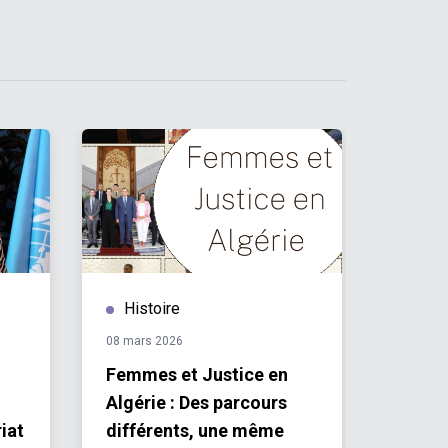
Histoire
Publ
08 mars 2026
27 nove
Femmes et Justice en
Plan 
Algérie : Des parcours
Réfug
iat
différents, une même
2026