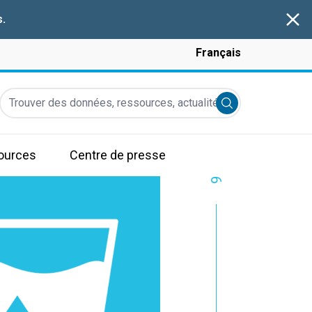
Clos
s
.
Français
Trouver des données, ressources, actualités et autres informati
Submit search
ources
Centre de presse
6