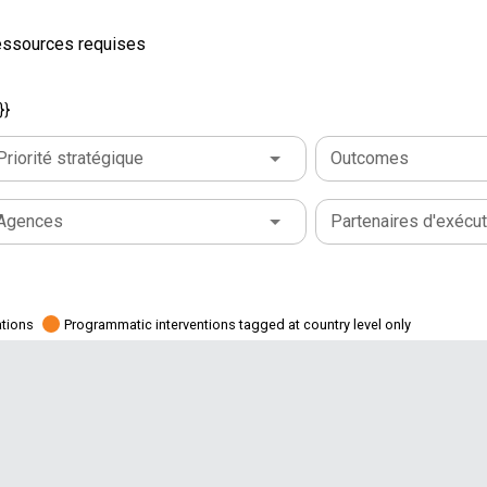
ressources requises
}}
Priorité stratégique
Outcomes
Agences
Partenaires d'exécut
ations
Programmatic interventions tagged at country level only