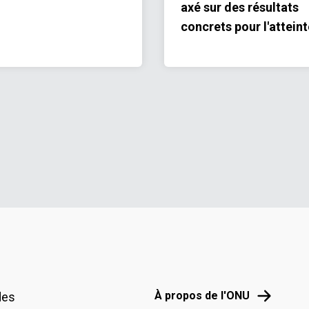
axé sur des résultats
concrets pour l'atteint
des ODD
Footer menu
À propos d
À propos de l'ONU
des