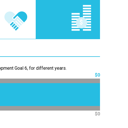
ment Goal 6, for different years.
$0
$0