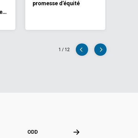
promesse d’équité
e
1
/
12
e l'ONU
ODD
ODD