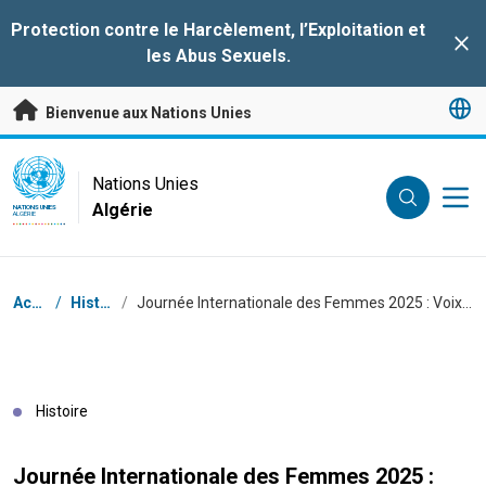
Passer au contenu principal
Protection contre le
Harcèlement, l’Exploitation et
Clo
les Abus Sexuels
.
Bienvenue aux Nations Unies
UN Logo
Nations Unies
Algérie
NATIONS UNIES
ALGÉRIE
Fil d'Ariane
Accueil
/
Histoires
/
Journée Internationale des Femmes 2025 : Voix et Engagements pour l'Égalité
Histoire
Journée Internationale des Femmes 2025 :